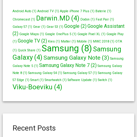
Android Auto
(1)
Android TV
(1)
Apple iPhone 7 Plus
(1)
Baterie
(1)
Darwin.MD
(4)
Chromecast
(1)
Dodon
(1)
Fast Pair
(1)
Google
(2)
Google Assistant
Galaxy S7
(1)
Gear
(1)
Gear S3
(1)
(2)
Google Maps
(1)
Google OnePlus 5
(1)
Google Pixel XL
(1)
Google Play
Google TV
(2)
(1)
Kies
(1)
Matter
(1)
Mobile
(1)
MWC 2018
(1)
OTA
Samsung
(8)
Samsung
(1)
Quick Share
(1)
Galaxy
(4)
Samsung Galaxy Note
(3)
Samsung
Samsung Galaxy Note 7
(2)
Galaxy Note 5
(1)
Samsung Galaxy
Note 8
(1)
Samsung Galaxy S4
(1)
Samsung Galaxy S7
(1)
Samsung Galaxy
S7 Edge
(1)
Smart
(1)
Smartwatch
(1)
Software Update
(1)
Switch
(1)
Viku-Boeviku
(4)
Recent Posts